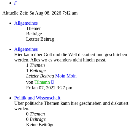
Suche
Aktuelle Zeit: Sa Aug 08, 2026 7:42 am
Allgemeines
Themen
Beiträge
Letzter Beitrag
Allgemeines
Hier kann über Gott und die Welt diskutiert und geschrieben
werden. Alles wo es woanders nicht hinein passt.
1
Themen
1
Beiträge
Letzter Beitrag
Moin Moin
Neuester
von
Tilmann
Beitrag
Fr Jan 07, 2022 3:27 pm
Politik und Wissenschaft
Über politische Themen kann hier geschrieben und diskutiert
werden.
0
Themen
0
Beiträge
Keine Beiträge