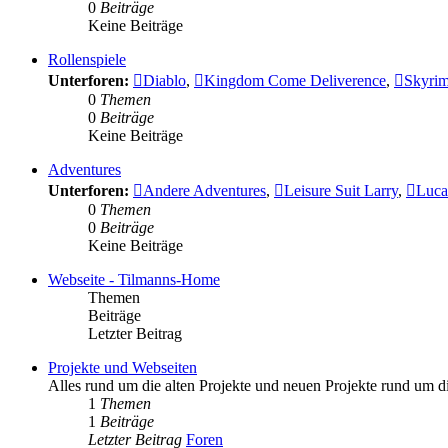
0
Beiträge
Keine Beiträge
Rollenspiele
Unterforen:
Diablo
,
Kingdom Come Deliverence
,
Skyri
0
Themen
0
Beiträge
Keine Beiträge
Adventures
Unterforen:
Andere Adventures
,
Leisure Suit Larry
,
Luca
0
Themen
0
Beiträge
Keine Beiträge
Webseite - Tilmanns-Home
Themen
Beiträge
Letzter Beitrag
Projekte und Webseiten
Alles rund um die alten Projekte und neuen Projekte rund um 
1
Themen
1
Beiträge
Letzter Beitrag
Foren