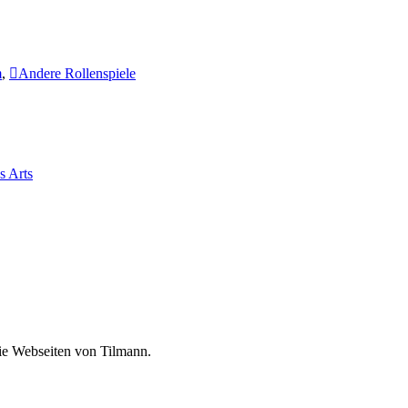
m
,
Andere Rollenspiele
s Arts
die Webseiten von Tilmann.