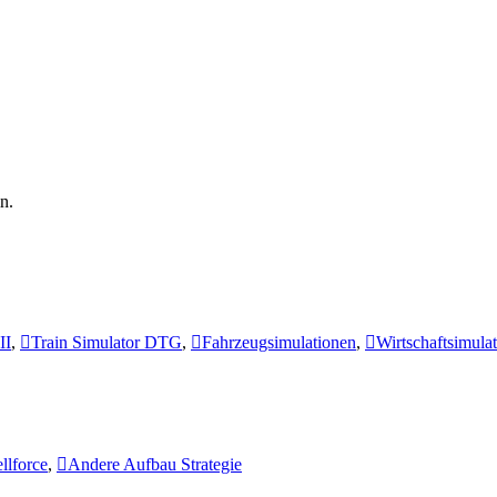
n.
II
,
Train Simulator DTG
,
Fahrzeugsimulationen
,
Wirtschaftsimula
llforce
,
Andere Aufbau Strategie