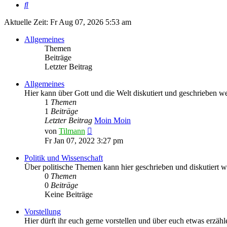
Suche
Aktuelle Zeit: Fr Aug 07, 2026 5:53 am
Allgemeines
Themen
Beiträge
Letzter Beitrag
Allgemeines
Hier kann über Gott und die Welt diskutiert und geschrieben we
1
Themen
1
Beiträge
Letzter Beitrag
Moin Moin
Neuester
von
Tilmann
Beitrag
Fr Jan 07, 2022 3:27 pm
Politik und Wissenschaft
Über politische Themen kann hier geschrieben und diskutiert w
0
Themen
0
Beiträge
Keine Beiträge
Vorstellung
Hier dürft ihr euch gerne vorstellen und über euch etwas erzäh