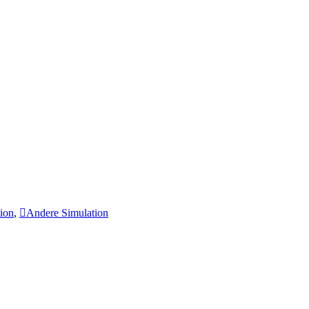
tion
,
Andere Simulation