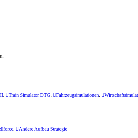
n.
II
,
Train Simulator DTG
,
Fahrzeugsimulationen
,
Wirtschaftsimula
llforce
,
Andere Aufbau Strategie