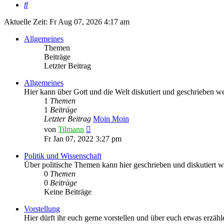
Suche
Aktuelle Zeit: Fr Aug 07, 2026 4:17 am
Allgemeines
Themen
Beiträge
Letzter Beitrag
Allgemeines
Hier kann über Gott und die Welt diskutiert und geschrieben we
1
Themen
1
Beiträge
Letzter Beitrag
Moin Moin
Neuester
von
Tilmann
Beitrag
Fr Jan 07, 2022 3:27 pm
Politik und Wissenschaft
Über politische Themen kann hier geschrieben und diskutiert w
0
Themen
0
Beiträge
Keine Beiträge
Vorstellung
Hier dürft ihr euch gerne vorstellen und über euch etwas erzäh