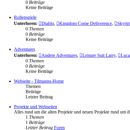
0
Beiträge
Keine Beiträge
Rollenspiele
Unterforen:
Diablo
,
Kingdom Come Deliverence
,
Skyri
0
Themen
0
Beiträge
Keine Beiträge
Adventures
Unterforen:
Andere Adventures
,
Leisure Suit Larry
,
Luca
0
Themen
0
Beiträge
Keine Beiträge
Webseite - Tilmanns-Home
Themen
Beiträge
Letzter Beitrag
Projekte und Webseiten
Alles rund um die alten Projekte und neuen Projekte rund um 
1
Themen
1
Beiträge
Letzter Beitrag
Foren