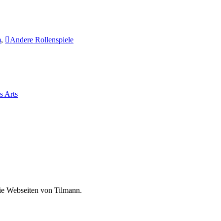
m
,
Andere Rollenspiele
s Arts
die Webseiten von Tilmann.