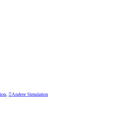
tion
,
Andere Simulation