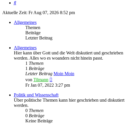
Suche
Aktuelle Zeit: Fr Aug 07, 2026 8:52 pm
Allgemeines
Themen
Beiträge
Letzter Beitrag
Allgemeines
Hier kann über Gott und die Welt diskutiert und geschrieben
werden. Alles wo es woanders nicht hinein passt.
1
Themen
1
Beiträge
Letzter Beitrag
Moin Moin
Neuester
von
Tilmann
Beitrag
Fr Jan 07, 2022 3:27 pm
Politik und Wissenschaft
Über politische Themen kann hier geschrieben und diskutiert
werden.
0
Themen
0
Beiträge
Keine Beiträge