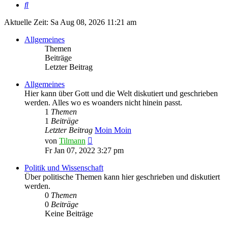
Suche
Aktuelle Zeit: Sa Aug 08, 2026 11:21 am
Allgemeines
Themen
Beiträge
Letzter Beitrag
Allgemeines
Hier kann über Gott und die Welt diskutiert und geschrieben
werden. Alles wo es woanders nicht hinein passt.
1
Themen
1
Beiträge
Letzter Beitrag
Moin Moin
Neuester
von
Tilmann
Beitrag
Fr Jan 07, 2022 3:27 pm
Politik und Wissenschaft
Über politische Themen kann hier geschrieben und diskutiert
werden.
0
Themen
0
Beiträge
Keine Beiträge