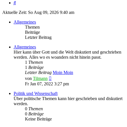
Suche
Aktuelle Zeit: So Aug 09, 2026 9:40 am
Allgemeines
Themen
Beiträge
Letzter Beitrag
Allgemeines
Hier kann über Gott und die Welt diskutiert und geschrieben
werden. Alles wo es woanders nicht hinein passt.
1
Themen
1
Beiträge
Letzter Beitrag
Moin Moin
Neuester
von
Tilmann
Beitrag
Fr Jan 07, 2022 3:27 pm
Politik und Wissenschaft
Über politische Themen kann hier geschrieben und diskutiert
werden.
0
Themen
0
Beiträge
Keine Beiträge