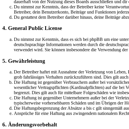
dauerhaft von der Nutzung dieses Boards ausschließen und dir e
Du nimmst zur Kenntnis, dass der Betreiber keine Verantwortung 
Betreiber, dein Benutzerkonto, Beiträge und Funktionen jederze
Du gestattest dem Betreiber darüber hinaus, deine Beiträge abz
4. General Public License
Du nimmst zur Kenntnis, dass es sich bei phpBB um eine unter
deutschsprachige Informationen werden durch die deutschsprac
verwendet wird. Sie können insbesondere die Verwendung der S
5. Gewährleistung
Der Betreiber haftet mit Ausnahme der Verletzung von Leben, Kö
grob fahrlässiges Verhalten zurückzuführen sind. Dies gilt au
Die Haftung ist gegenüber Verbrauchern außer bei vorsätzlich
wesentlicher Vertragspflichten (Kardinalpflichten) auf die be
begrenzt. Dies gilt auch für mittelbare Folgeschäden wie ins
Die Haftung ist gegenüber Unternehmern außer bei der Verletzu
typischerweise vorhersehbaren Schäden und im Übrigen der Höh
Die Haftungsbegrenzung der Absätze a bis c gilt sinngemäß auc
Ansprüche für eine Haftung aus zwingendem nationalem Recht 
6. Änderungsvorbehalt