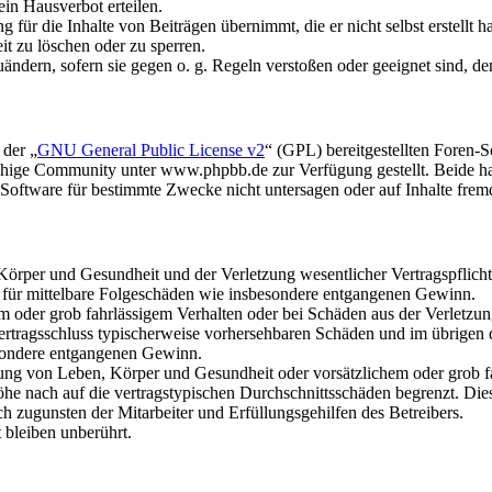
in Hausverbot erteilen.
für die Inhalte von Beiträgen übernimmt, die er nicht selbst erstellt 
it zu löschen oder zu sperren.
uändern, sofern sie gegen o. g. Regeln verstoßen oder geeignet sind, 
 der „
GNU General Public License v2
“ (GPL) bereitgestellten Foren
hige Community unter www.phpbb.de zur Verfügung gestellt. Beide hab
oftware für bestimmte Zwecke nicht untersagen oder auf Inhalte frem
rper und Gesundheit und der Verletzung wesentlicher Vertragspflichten
ch für mittelbare Folgeschäden wie insbesondere entgangenen Gewinn.
em oder grob fahrlässigem Verhalten oder bei Schäden aus der Verletz
i Vertragsschluss typischerweise vorhersehbaren Schäden und im übrigen
besondere entgangenen Gewinn.
ng von Leben, Körper und Gesundheit oder vorsätzlichem oder grob fah
e nach auf die vertragstypischen Durchschnittsschäden begrenzt. Dies
h zugunsten der Mitarbeiter und Erfüllungsgehilfen des Betreibers.
bleiben unberührt.