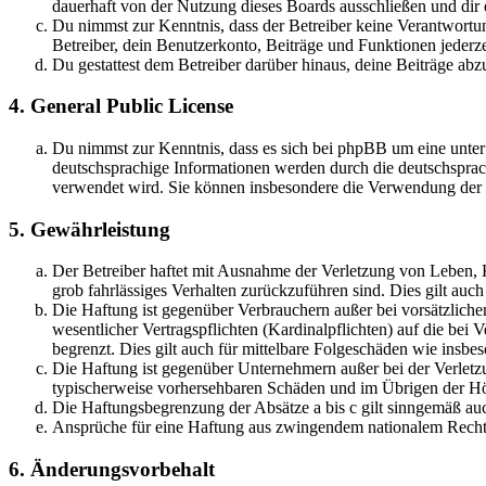
dauerhaft von der Nutzung dieses Boards ausschließen und dir e
Du nimmst zur Kenntnis, dass der Betreiber keine Verantwortung 
Betreiber, dein Benutzerkonto, Beiträge und Funktionen jederze
Du gestattest dem Betreiber darüber hinaus, deine Beiträge abz
4. General Public License
Du nimmst zur Kenntnis, dass es sich bei phpBB um eine unter
deutschsprachige Informationen werden durch die deutschsprac
verwendet wird. Sie können insbesondere die Verwendung der S
5. Gewährleistung
Der Betreiber haftet mit Ausnahme der Verletzung von Leben, Kö
grob fahrlässiges Verhalten zurückzuführen sind. Dies gilt au
Die Haftung ist gegenüber Verbrauchern außer bei vorsätzlich
wesentlicher Vertragspflichten (Kardinalpflichten) auf die be
begrenzt. Dies gilt auch für mittelbare Folgeschäden wie ins
Die Haftung ist gegenüber Unternehmern außer bei der Verletzu
typischerweise vorhersehbaren Schäden und im Übrigen der Höh
Die Haftungsbegrenzung der Absätze a bis c gilt sinngemäß auc
Ansprüche für eine Haftung aus zwingendem nationalem Recht 
6. Änderungsvorbehalt