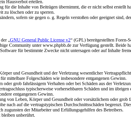
in Hausverbot erteilen.
für die Inhalte von Beiträgen übernimmt, die er nicht selbst erstellt 
it zu löschen oder zu sperren.
uändern, sofern sie gegen o. g. Regeln verstoßen oder geeignet sind, 
 der „
GNU General Public License v2
“ (GPL) bereitgestellten Foren
hige Community unter www.phpbb.de zur Verfügung gestellt. Beide hab
oftware für bestimmte Zwecke nicht untersagen oder auf Inhalte frem
rper und Gesundheit und der Verletzung wesentlicher Vertragspflichten
ch für mittelbare Folgeschäden wie insbesondere entgangenen Gewinn.
em oder grob fahrlässigem Verhalten oder bei Schäden aus der Verletz
i Vertragsschluss typischerweise vorhersehbaren Schäden und im übrigen
besondere entgangenen Gewinn.
ng von Leben, Körper und Gesundheit oder vorsätzlichem oder grob fah
e nach auf die vertragstypischen Durchschnittsschäden begrenzt. Dies
h zugunsten der Mitarbeiter und Erfüllungsgehilfen des Betreibers.
bleiben unberührt.