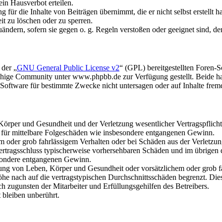
in Hausverbot erteilen.
für die Inhalte von Beiträgen übernimmt, die er nicht selbst erstellt 
it zu löschen oder zu sperren.
uändern, sofern sie gegen o. g. Regeln verstoßen oder geeignet sind, 
 der „
GNU General Public License v2
“ (GPL) bereitgestellten Foren
hige Community unter www.phpbb.de zur Verfügung gestellt. Beide hab
oftware für bestimmte Zwecke nicht untersagen oder auf Inhalte frem
rper und Gesundheit und der Verletzung wesentlicher Vertragspflichten
ch für mittelbare Folgeschäden wie insbesondere entgangenen Gewinn.
em oder grob fahrlässigem Verhalten oder bei Schäden aus der Verletz
i Vertragsschluss typischerweise vorhersehbaren Schäden und im übrigen
besondere entgangenen Gewinn.
ng von Leben, Körper und Gesundheit oder vorsätzlichem oder grob fah
e nach auf die vertragstypischen Durchschnittsschäden begrenzt. Dies
h zugunsten der Mitarbeiter und Erfüllungsgehilfen des Betreibers.
bleiben unberührt.