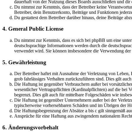
dauerhaft von der Nutzung dieses Boards ausschließen und dir e
Du nimmst zur Kenntnis, dass der Betreiber keine Verantwortung 
Betreiber, dein Benutzerkonto, Beiträge und Funktionen jederze
Du gestattest dem Betreiber darüber hinaus, deine Beiträge abz
4. General Public License
Du nimmst zur Kenntnis, dass es sich bei phpBB um eine unter
deutschsprachige Informationen werden durch die deutschsprac
verwendet wird. Sie können insbesondere die Verwendung der S
5. Gewährleistung
Der Betreiber haftet mit Ausnahme der Verletzung von Leben, Kö
grob fahrlässiges Verhalten zurückzuführen sind. Dies gilt au
Die Haftung ist gegenüber Verbrauchern außer bei vorsätzlich
wesentlicher Vertragspflichten (Kardinalpflichten) auf die be
begrenzt. Dies gilt auch für mittelbare Folgeschäden wie ins
Die Haftung ist gegenüber Unternehmern außer bei der Verletzu
typischerweise vorhersehbaren Schäden und im Übrigen der Höh
Die Haftungsbegrenzung der Absätze a bis c gilt sinngemäß auc
Ansprüche für eine Haftung aus zwingendem nationalem Recht 
6. Änderungsvorbehalt