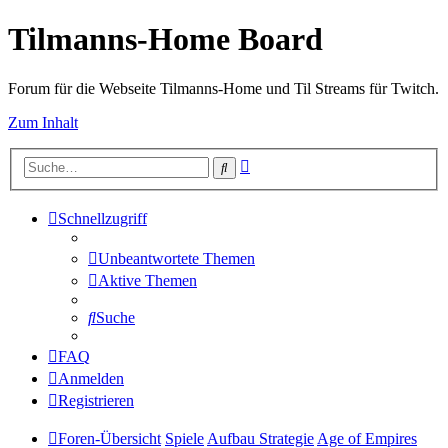
Tilmanns-Home Board
Forum für die Webseite Tilmanns-Home und Til Streams für Twitch.
Zum Inhalt
Erweiterte
Suche
Suche
Schnellzugriff
Unbeantwortete Themen
Aktive Themen
Suche
FAQ
Anmelden
Registrieren
Foren-Übersicht
Spiele
Aufbau Strategie
Age of Empires