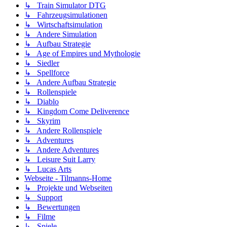
↳ Train Simulator DTG
↳ Fahrzeugsimulationen
↳ Wirtschaftsimulation
↳ Andere Simulation
↳ Aufbau Strategie
↳ Age of Empires und Mythologie
↳ Siedler
↳ Spellforce
↳ Andere Aufbau Strategie
↳ Rollenspiele
↳ Diablo
↳ Kingdom Come Deliverence
↳ Skyrim
↳ Andere Rollenspiele
↳ Adventures
↳ Andere Adventures
↳ Leisure Suit Larry
↳ Lucas Arts
Webseite - Tilmanns-Home
↳ Projekte und Webseiten
↳ Support
↳ Bewertungen
↳ Filme
↳ Spiele