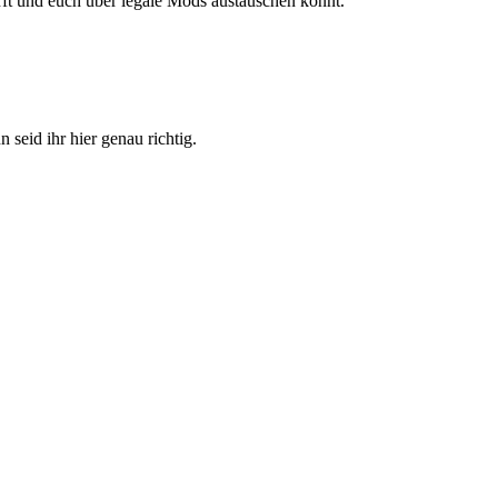
ürft und euch über legale Mods austauschen könnt.
 seid ihr hier genau richtig.