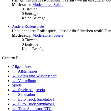
Hier geht es um das Rollenspiel Skyrim - wo ihr diskutieren d
Moderator:
Moderatoren Spiele
0
Themen
0
Beiträge
Keine Beiträge
Andere Rollenspiele
Habt ihr andere Rollenspiele, über die ihr Schreiben wollt? Dann
Moderator:
Moderatoren Spiele
0
Themen
0
Beiträge
Keine Beiträge
Gehe zu
Allgemeines
↳ Allgemeines
↳ Politik und Wissenschaft
↳ Vorstellung
Spiele
↳ Spiele Allgemein
↳ Simulation
↳ Euro Truck Simulator I
↳ Euro Truck Simulator II
↳ Train Simulator DTG