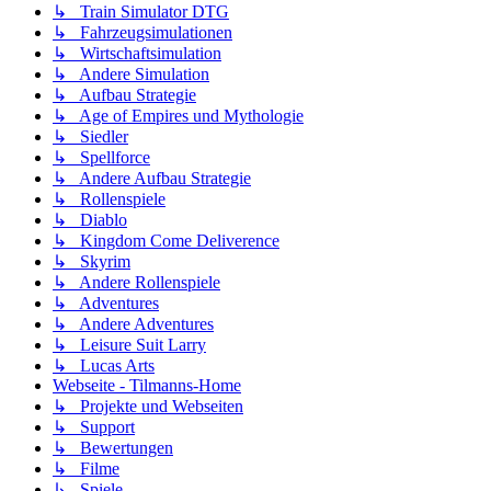
↳ Train Simulator DTG
↳ Fahrzeugsimulationen
↳ Wirtschaftsimulation
↳ Andere Simulation
↳ Aufbau Strategie
↳ Age of Empires und Mythologie
↳ Siedler
↳ Spellforce
↳ Andere Aufbau Strategie
↳ Rollenspiele
↳ Diablo
↳ Kingdom Come Deliverence
↳ Skyrim
↳ Andere Rollenspiele
↳ Adventures
↳ Andere Adventures
↳ Leisure Suit Larry
↳ Lucas Arts
Webseite - Tilmanns-Home
↳ Projekte und Webseiten
↳ Support
↳ Bewertungen
↳ Filme
↳ Spiele