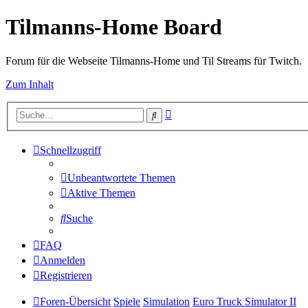
Tilmanns-Home Board
Forum für die Webseite Tilmanns-Home und Til Streams für Twitch.
Zum Inhalt
Erweiterte
Suche
Suche
Schnellzugriff
Unbeantwortete Themen
Aktive Themen
Suche
FAQ
Anmelden
Registrieren
Foren-Übersicht
Spiele
Simulation
Euro Truck Simulator II