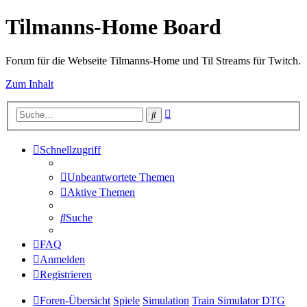
Tilmanns-Home Board
Forum für die Webseite Tilmanns-Home und Til Streams für Twitch.
Zum Inhalt
Erweiterte
Suche
Suche
Schnellzugriff
Unbeantwortete Themen
Aktive Themen
Suche
FAQ
Anmelden
Registrieren
Foren-Übersicht
Spiele
Simulation
Train Simulator DTG